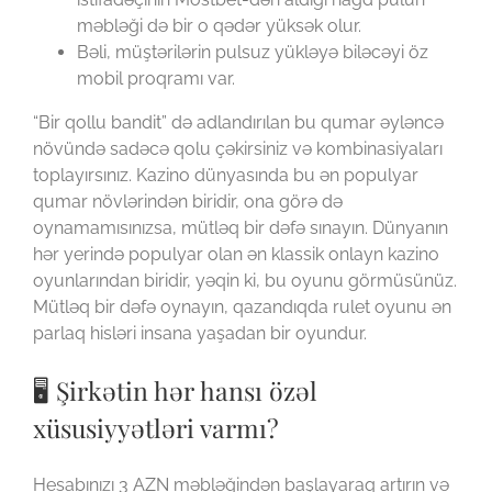
məbləği də bir o qədər yüksək olur.
Bəli, müştərilərin pulsuz yükləyə biləcəyi öz
mobil proqramı var.
“Bir qollu bandit” də adlandırılan bu qumar əyləncə
növündə sadəcə qolu çəkirsiniz və kombinasiyaları
toplayırsınız. Kazino dünyasında bu ən populyar
qumar növlərindən biridir, ona görə də
oynamamısınızsa, mütləq bir dəfə sınayın. Dünyanın
hər yerində populyar olan ən klassik onlayn kazino
oyunlarından biridir, yəqin ki, bu oyunu görmüsünüz.
Mütləq bir dəfə oynayın, qazandıqda rulet oyunu ən
parlaq hisləri insana yaşadan bir oyundur.
🖥 Şirkətin hər hansı özəl
xüsusiyyətləri varmı?
Hesabınızı 3 AZN məbləğindən başlayaraq artırın və