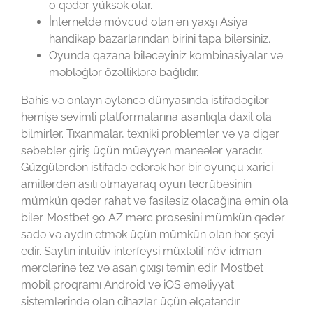
o qədər yüksək olar.
İnternetdə mövcud olan ən yaxşı Asiya
handikap bazarlarından birini tapa bilərsiniz.
Oyunda qazana biləcəyiniz kombinasiyalar və
məbləğlər özəlliklərə bağlıdır.
Bahis və onlayn əyləncə dünyasında istifadəçilər
həmişə sevimli platformalarına asanlıqla daxil ola
bilmirlər. Tıxanmalar, texniki problemlər və ya digər
səbəblər giriş üçün müəyyən maneələr yaradır.
Güzgülərdən istifadə edərək hər bir oyunçu xarici
amillərdən asılı olmayaraq oyun təcrübəsinin
mümkün qədər rahat və fasiləsiz olacağına əmin ola
bilər. Mostbet 90 AZ mərc prosesini mümkün qədər
sadə və aydın etmək üçün mümkün olan hər şeyi
edir. Saytın intuitiv interfeysi müxtəlif növ idman
mərclərinə tez və asan çıxışı təmin edir. Mostbet
mobil proqramı Android və iOS əməliyyat
sistemlərində olan cihazlar üçün əlçatandır.