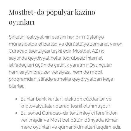
Mostbet-də populyar kazino
oyunları
Şirkətin fəaliyyətinin əsasını hər bir müştəriyə
münasibətdə etibarlılıq və dürüstlüyə zəmanət verən
Curacao lisenziyası təşkil edir. Mostbet AZ 90
saytında qeydiyyat hətta təcrübəsiz İnternet
istifadəçiləri üçün də çətinlik yaratmır. Oyunçular
həm saytın brauzer versiyası, həm də mobil
proqramdan istifadə etməklə qeydiyyatdan keçə
bilərlər.
Bunlar bank kartları, elektron cüzdanlar və
kriptovalyutalar olaraq təsnif olunmuşdur.
Bu sənəd Curacao-da tənzimləyici tərəfindən
verilmişdir və Most bet bütün dünyada idman
mərc oyunları və qumar xidmətləri təqdim edir.