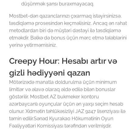
düşünmək şansı buraxmayacaq.
Mostbet-dən qazanclarınızı çıxarmaq istəyirsinizsə,
təsdiqləmə prosesindən keçməlisiniz. Ancaq ən rahat
metodlardan biri də müştəri dəstəyi ilə təsdiqləmə
etməkdir. Bəlkə də bonus üçün mərc etmə tələblərini
yerinə yetirməmisiniz.
Creepy Hour: Hesabı artır və
gizli hədiyyəni qazan
Mötərizədə manatla doldurulma üçün minimum
limitlər və əlavə olaraq əldə edilə bilən bonuslar
göstərilir. Mostbet AZ bukmeker kontoru
azərbaycanlı oyunçular üçün ən yaxşı seçim hesab
olunur. Xidmətin təhlükəsizliyi JAZ 9247 lisenziyası ilə
təmin edilir.Sənəd Kyurakao Hökumətinin Oyun
Fəaliyyətləri Komissiyası tərəfindən verilmişdir.