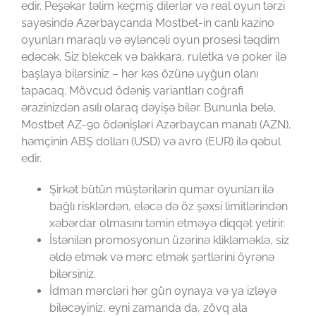
edir. Peşəkar təlim keçmiş dilerlər və real oyun tərzi
sayəsində Azərbaycanda Mostbet-in canlı kazino
oyunları maraqlı və əyləncəli oyun prosesi təqdim
edəcək. Siz blekcek və bakkara, ruletka və poker ilə
başlaya bilərsiniz – hər kəs özünə uyğun olanı
tapacaq. Mövcud ödəniş variantları coğrafi
ərazinizdən asılı olaraq dəyişə bilər. Bununla belə,
Mostbet AZ-90 ödənişləri Azərbaycan manatı (AZN),
həmçinin ABŞ dolları (USD) və avro (EUR) ilə qəbul
edir.
Şirkət bütün müştərilərin qumar oyunları ilə
bağlı risklərdən, eləcə də öz şəxsi limitlərindən
xəbərdar olmasını təmin etməyə diqqət yetirir.
İstənilən promosyonun üzərinə klikləməklə, siz
əldə etmək və mərc etmək şərtlərini öyrənə
bilərsiniz.
İdman mərcləri hər gün oynaya və ya izləyə
biləcəyiniz, eyni zamanda da, zövq ala