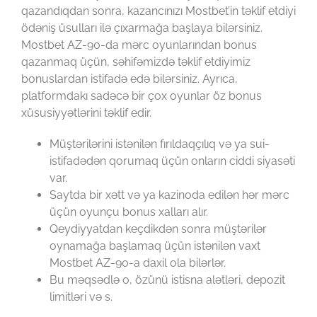
qazandıqdan sonra, kazancınızı Mostbet’in təklif etdiyi
ödəniş üsulları ilə çıxarmağa başlaya bilərsiniz.
Mostbet AZ-90-da mərc oyunlarından bonus
qazanmaq üçün, səhifəmizdə təklif etdiyimiz
bonuslardan istifadə edə bilərsiniz. Ayrıca,
platformdakı sadəcə bir çox oyunlar öz bonus
xüsusiyyətlərini təklif edir.
Müştərilərini istənilən fırıldaqçılıq və ya sui-
istifadədən qorumaq üçün onların ciddi siyasəti
var.
Saytda bir xətt və ya kazinoda edilən hər mərc
üçün oyunçu bonus xalları alır.
Qeydiyyatdan keçdikdən sonra müştərilər
oynamağa başlamaq üçün istənilən vaxt
Mostbet AZ-90-a daxil ola bilərlər.
Bu məqsədlə o, özünü istisna alətləri, depozit
limitləri və s.