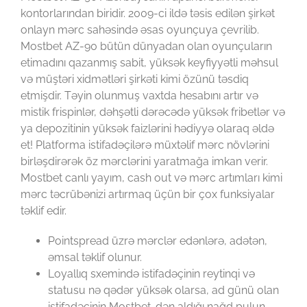
kontorlarından biridir. 2009-ci ildə təsis edilən şirkət
onlayn mərc sahəsində əsas oyunçuya çevrilib.
Mostbet AZ-90 bütün dünyadan olan oyunçuların
etimadını qazanmış sabit, yüksək keyfiyyətli məhsul
və müştəri xidmətləri şirkəti kimi özünü təsdiq
etmişdir. Təyin olunmuş vaxtda hesabını artır və
mistik frispinlər, dəhşətli dərəcədə yüksək fribetlər və
ya depozitinin yüksək faizlərini hədiyyə olaraq əldə
et! Platforma istifadəçilərə müxtəlif mərc növlərini
birləşdirərək öz mərclərini yaratmağa imkan verir.
Mostbet canlı yayım, cash out və mərc artımları kimi
mərc təcrübənizi artırmaq üçün bir çox funksiyalar
təklif edir.
Pointspread üzrə mərclər edənlərə, adətən,
əmsal təklif olunur.
Loyallıq sxemində istifadəçinin reytinqi və
statusu nə qədər yüksək olarsa, ad günü olan
istifadəçinin Mostbet-dən aldığı nağd pulun