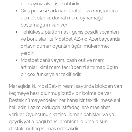
biləcəyiniz əlverişli hobbidir.
Giriş prosesi sadə və sürətlidir və müştərilərə
demək olar ki, dərhal mərc oynamağa
başlamağa imkan verir.
Təhlükəsiz platforması, geniş çeşidli seçimləri
və bonusları ilə Mostbet AZ-90 Azərbaycanda
onlayn qumar oyunları üçün mükəmməl
yerdir!
Mostbet canlı yayım, cash out və mərc
artımları kimi mərc təcrübənizi artırmaq üçün
bir çox funksiyalar təklif edir.
Maraqlıdır ki, MostBet-in rəsmi saytında blokdan yan
keçməyə həsr olunmuş bütöv bir bölmə də var.
Dəstək nümayəndələri hər hansı bir texniki məsələni
həll edir, Lazım olduqda istifadəçilərə məsləhət
verirlər. Oyunçunun kazino, idman bahisləri və ya
qeydiyyatla bağlı hansı problemi olursa olsun,
dəstək mütləq kömək edəcəkdir.