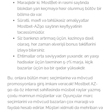
Maraqlıdır ki, MostBet-in rəsmi saytında
blokdan yan keçməyə həsr olunmuş bütöv bir
bölmə də var.
Sürətli, məxfi və təhlükəsiz əməliyyatlar
Mostbet-AZ90 saytının keyfiyyətinin
təcəssümüdür.
Siz bankınızı artırmaq üçün, kazinoya daxil
olaraq, hər zaman əlverişli bonus təkliflərini
izləyə bilərsiniz.
Ehtimallar orta səviyyədən yuxarıdır, ən yaxşı
hadisələr üçün təxminən 5-7% marja, kiçik
bazarlar üçün isə bir qədər yüksəkdir.
Bu, onlara bütün mərc seçimlərinə və mövcud
promosyonlara giriş imkanı verəcək! Mostbet AZ-
90-da öz internet səhifəsində müsbət rəylər yazmış
çoxlu məmnun müştərilər var. Oyunçular mərc
seçimlərini və mövcud bazarları çox maraqlı və
faydalı hesab edirlər. Müştəri xidməti də mehriban və