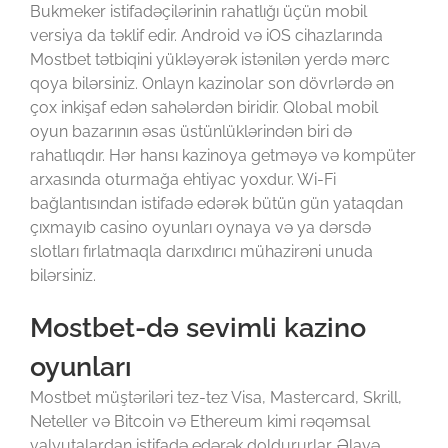
Bukmeker istifadəçilərinin rahatlığı üçün mobil
versiya da təklif edir. Android və iOS cihazlarında
Mostbet tətbiqini yükləyərək istənilən yerdə mərc
qoya bilərsiniz. Onlayn kazinolar son dövrlərdə ən
çox inkişaf edən sahələrdən biridir. Qlobal mobil
oyun bazarının əsas üstünlüklərindən biri də
rahatlıqdır. Hər hansı kazinoya getməyə və kompüter
arxasında oturmağa ehtiyac yoxdur. Wi-Fi
bağlantısından istifadə edərək bütün gün yataqdan
çıxmayıb casino oyunları oynaya və ya dərsdə
slotları fırlatmaqla darıxdırıcı mühazirəni unuda
bilərsiniz.
Mostbet-də sevimli kazino
oyunları
Mostbet müştəriləri tez-tez Visa, Mastercard, Skrill,
Neteller və Bitcoin və Ethereum kimi rəqəmsal
valyutalardan istifadə edərək doldururlar. Əlavə