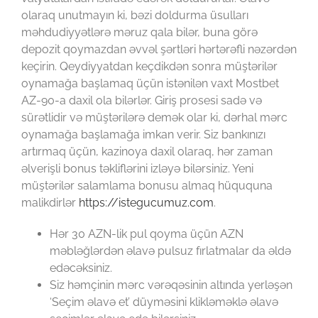
olaraq unutmayın ki, bəzi doldurma üsulları
məhdudiyyətlərə məruz qala bilər, buna görə
depozit qoymazdan əvvəl şərtləri hərtərəfli nəzərdən
keçirin. Qeydiyyatdan keçdikdən sonra müştərilər
oynamağa başlamaq üçün istənilən vaxt Mostbet
AZ-90-a daxil ola bilərlər. Giriş prosesi sadə və
sürətlidir və müştərilərə demək olar ki, dərhal mərc
oynamağa başlamağa imkan verir. Siz bankınızı
artırmaq üçün, kazinoya daxil olaraq, hər zaman
əlverişli bonus təkliflərini izləyə bilərsiniz. Yeni
müştərilər salamlama bonusu almaq hüququna
malikdirlər
https://istegucumuz.com
.
Hər 30 AZN-lik pul qoyma üçün AZN
məbləğlərdən əlavə pulsuz fırlatmalar da əldə
edəcəksiniz.
Siz həmçinin mərc vərəqəsinin altında yerləşən
‘Seçim əlavə et’ düyməsini klikləməklə əlavə