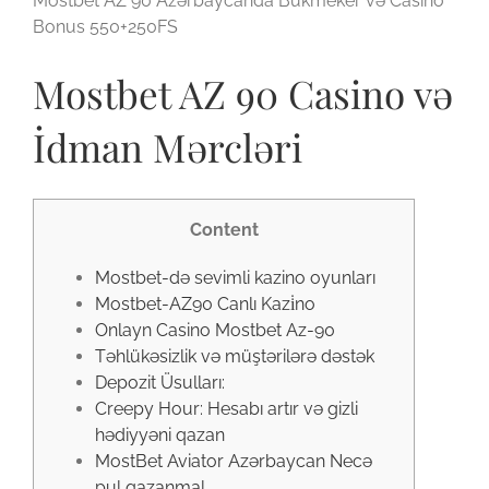
Mostbet AZ 90 Azərbaycanda Bukmeker və Casino
Bonus 550+250FS
Mostbet AZ 90 Casino və
İdman Mərcləri
Content
Mostbet-də sevimli kazino oyunları
Mostbet-AZ90 Canlı Kazi̇no
Onlayn Casino Mostbet Az-90
Təhlükəsizlik və müştərilərə dəstək
Depozit Üsulları:
Creepy Hour: Hesabı artır və gizli
hədiyyəni qazan
MostBet Aviator Azərbaycan Necə
pul qazanmal