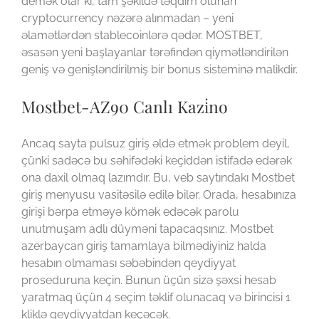
demək olar ki, tam şəkildə təqdim olunan
cryptocurrency nəzərə alınmadan – yeni
əlamətlərdən stablecoinlərə qədər. MOSTBET,
əsasən yeni başlayanlar tərəfindən qiymətləndirilən
geniş və genişləndirilmiş bir bonus sisteminə malikdir.
Mostbet-AZ90 Canlı Kazi̇no
Ancaq sayta pulsuz giriş əldə etmək problem deyil,
çünki sadəcə bu səhifədəki keçiddən istifadə edərək
ona daxil olmaq lazımdır. Bu, veb saytındakı Mostbet
giriş menyusu vasitəsilə edilə bilər. Orada, hesabınıza
girişi bərpa etməyə kömək edəcək parolu
unutmuşam adlı düyməni tapacaqsınız. Mostbet
azerbaycan giriş tamamlaya bilmədiyiniz halda
hesabın olmaması səbəbindən qeydiyyat
proseduruna keçin. Bunun üçün sizə şəxsi hesab
yaratmaq üçün 4 seçim təklif olunacaq və birincisi 1
kliklə qeydiyyatdan keçəcək.